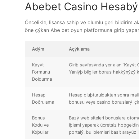
Abebet Casino Hesabý
Öncelikle, lisansa sahip ve olumlu geri bildirim 
öne çýkan Abe bet oyun platformuna giriþ yapara
Adým
Açýklama
Kayýt
Giriþ sayfasýnda yer alan “Kayýt Ol
Formunu
Yanlýþ bilgiler bonus hakkýnýzý 
Doldurma
Hesap
Hesap oluþturulduktan sonra mail 
Doðrulama
bonusu veya casino bonuslarý için
Bonus
Bazý web siteleri bonuslara otoma
Kodu ve
iþlemi yaparak ücretsiz hoþgeldi
Koþullar
portalý, bu iþlemleri basit arayüz 