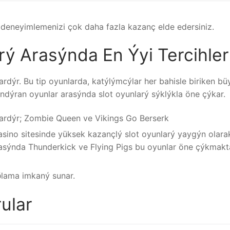
z deneyimlemenizi çok daha fazla kazanç elde edersiniz.
ý Arasýnda En Ýyi Tercihler
rdýr. Bu tip oyunlarda, katýlýmcýlar her bahisle biriken 
ndýran oyunlar arasýnda slot oyunlarý sýklýkla öne çýkar.
lardýr; Zombie Queen ve Vikings Go Berserk
sino sitesinde yüksek kazançlý slot oyunlarý yaygýn olarak
rasýnda Thunderkick ve Flying Pigs bu oyunlar öne çýkmakt
ðlama imkaný sunar.
ular