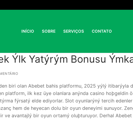
INÍCIO
SOBRE
SERVIÇOS
CONTATO
sek Ýlk Yatýrým Bonusu Ýmk
OMENTÁRIO
den biri olan Abebet bahis platformu, 2025 yýlý itibarýyla d
en platform, ilk kez üye olanlara anýnda casino hoþgeldin 
ýrma fýrsatý elde ediyorlar. Slot oyunlarýný tercih edenler
azanç hem de heyecan dolu bir oyun deneyimi sunuyor. Zen
lir ve avantajlý bir oyun ortamý oluþturuyor. Derhal Abebe