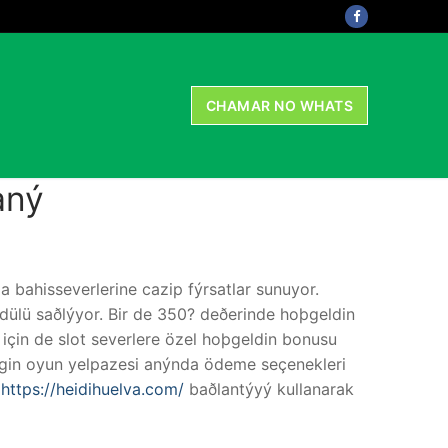
CHAMAR NO WHATS
aný
a bahisseverlerine cazip fýrsatlar sunuyor.
ödülü saðlýyor. Bir de 350? deðerinde hoþgeldin
 için de slot severlere özel hoþgeldin bonusu
gin oyun yelpazesi anýnda ödeme seçenekleri
t
https://heidihuelva.com/
baðlantýyý kullanarak