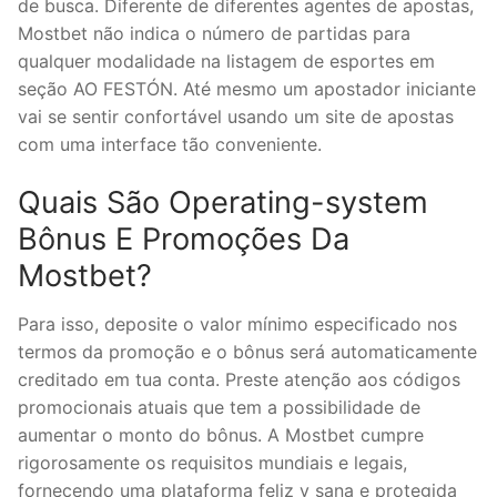
de busca. Diferente de diferentes agentes de apostas,
Mostbet não indica o número de partidas para
qualquer modalidade na listagem de esportes em
seção AO FESTÓN. Até mesmo um apostador iniciante
vai se sentir confortável usando um site de apostas
com uma interface tão conveniente.
Quais São Operating-system
Bônus E Promoções Da
Mostbet?
Para isso, deposite o valor mínimo especificado nos
termos da promoção e o bônus será automaticamente
creditado em tua conta. Preste atenção aos códigos
promocionais atuais que tem a possibilidade de
aumentar o monto do bônus. A Mostbet cumpre
rigorosamente os requisitos mundiais e legais,
fornecendo uma plataforma feliz y sana e protegida