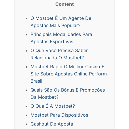
Content
O Mostbet É Um Agente De
Apostas Mais Popular?
Principais Modalidades Para
Apostas Esportivas
O Que Você Precisa Saber
Relacionada O Mostbet?
Mostbet Rapid O Melhor Casino E
Site Sobre Apostas Online Perform
Brasil
Quais São Os Bônus E Promoções
Da Mostbet?
O Que É A Mostbet?
Mostbet Para Dispositivos
Cashout De Aposta