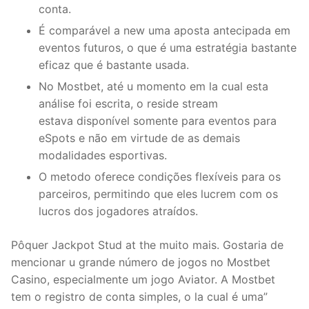
conta.
É comparável a new uma aposta antecipada em
eventos futuros, o que é uma estratégia bastante
eficaz que é bastante usada.
No Mostbet, até u momento em la cual esta
análise foi escrita, o reside stream
estava disponível somente para eventos para
eSpots e não em virtude de as demais
modalidades esportivas.
O metodo oferece condições flexíveis para os
parceiros, permitindo que eles lucrem com os
lucros dos jogadores atraídos.
Pôquer Jackpot Stud at the muito mais. Gostaria de
mencionar u grande número de jogos no Mostbet
Casino, especialmente um jogo Aviator. A Mostbet
tem o registro de conta simples, o la cual é uma”