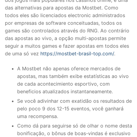
das alternativas para apostas da Mostbet. Como
todos eles são licenciados electronic administrados
por empresas de software conceituadas, todos os
games são controlados através do RNG. Ao contrário
das apostas ao vivo, a opção multi-apostas permite
seguir a muitos games e fazer apostas em todos eles
de uma só vez
https://mostbet-brasil-top.com/
.
A Mostbet não apenas oferece mercados de
apostas, mas também exibe estatísticas ao vivo
de cada acontecimiento esportivo, com
beneficios atualizados instantaneamente.
Se você adivinhar com exatidão os resultados de
pelo poco 9 dos 12-15 eventos, você ganhará
uma recompensa.
Como dá para seguirse só de olhar o nome desta
bonificação, o bônus de boas-vindas é exclusivo