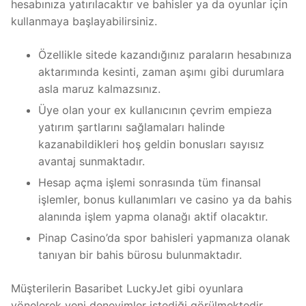
hesabınıza yatırılacaktır ve bahisler ya da oyunlar için
kullanmaya başlayabilirsiniz.
Özellikle sitede kazandığınız paraların hesabınıza
aktarımında kesinti, zaman aşımı gibi durumlara
asla maruz kalmazsınız.
Üye olan your ex kullanıcının çevrim empieza
yatırım şartlarını sağlamaları halinde
kazanabildikleri hoş geldin bonusları sayısız
avantaj sunmaktadır.
Hesap açma işlemi sonrasında tüm finansal
işlemler, bonus kullanımları ve casino ya da bahis
alanında işlem yapma olanağı aktif olacaktır.
Pinap Casino’da spor bahisleri yapmanıza olanak
tanıyan bir bahis bürosu bulunmaktadır.
Müşterilerin Basaribet LuckyJet gibi oyunlara
yönelerek yeni deneyimler istediği görülmektedir.