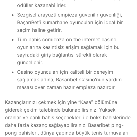
ödüller kazanabilirler.
Sezgisel arayüzü empieza güvenilir güvenliği,
BaşarıBet’i kumarhane oyuncuları için ideal bir
seçim haline getirir.
Tüm bahis comienza on the internet casino
oyunlarına kesintisiz erişim sağlamak için bu
sayfadaki giriş bağlantısı sürekli olarak
güncellenir.
Casino oyuncuları için kaliteli bir deneyim
sağlamak adına, Basaribet Casino’nun yardım
masası over zaman hazır empieza nazırdır.
Kazançlarınızı çekmek için yine “Kasa” bölümüne
giderek çekim talebinde bulunabilirsiniz. Yüksek
oranlar ve canlı bahis seçenekleri ile boks bahislerinde
daha fazla kazanç sağlayabilirsiniz. Basaribet ping-
pong bahisleri, dünya çapında büyük tenis turnuvaları