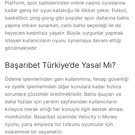
Platform, spor bahislerinden online casino oyunlarına
kadar geniş bir oyun kataloğu ile dikkat çeker. Futbol,
basketbol, ping-pong gibi popüler spor dallarına bahis
yapma imkanı sunarken, canlı bahis seçeneği ile de
heyecanı kesintisiz yaşatır. Büyük vurgunlar yapmak
isteyen kullanıcıların oyunu oynamaya devam ettiği
görülmektedir.
Başarıbet Türkiye’de Yasal Mı?
Ödeme işlemlerinden gain kullanımına, hesap güvenliği
ve üyelik işlemlerinden diğer konulara kadar hızlıca
sorunlara çözümler üretilmektedir. Bahis ipuçları ve
daha fazlası için yardım sayfasından kullanıcıların
kolayca merak ettiği her konuyla ilgili destek alması
mümkündür. Basaribet üzerinde Velocity n Money
oyunu, yarış empieza hız tutkunu oyuncular için
mükemmel bir seçenektir.