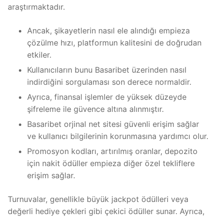
araştırmaktadır.
Ancak, şikayetlerin nasıl ele alındığı empieza
çözülme hızı, platformun kalitesini de doğrudan
etkiler.
Kullanıcıların bunu Basaribet üzerinden nasıl
indirdiğini sorgulaması son derece normaldir.
Ayrıca, finansal işlemler de yüksek düzeyde
şifreleme ile güvence altına alınmıştır.
Basaribet orjinal net sitesi güvenli erişim sağlar
ve kullanıcı bilgilerinin korunmasına yardımcı olur.
Promosyon kodları, artırılmış oranlar, depozito
için nakit ödüller empieza diğer özel tekliflere
erişim sağlar.
Turnuvalar, genellikle büyük jackpot ödülleri veya
değerli hediye çekleri gibi çekici ödüller sunar. Ayrıca,