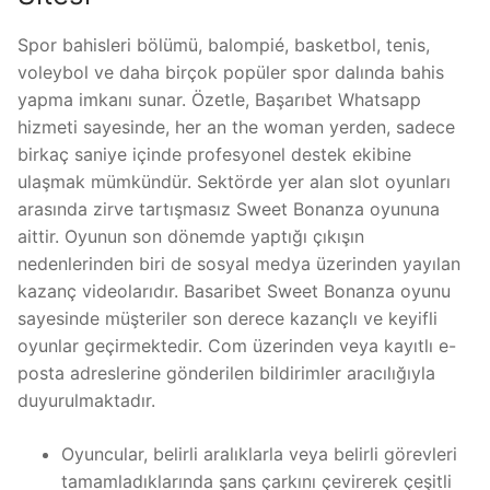
Spor bahisleri bölümü, balompié, basketbol, tenis,
voleybol ve daha birçok popüler spor dalında bahis
yapma imkanı sunar. Özetle, Başarıbet Whatsapp
hizmeti sayesinde, her an the woman yerden, sadece
birkaç saniye içinde profesyonel destek ekibine
ulaşmak mümkündür. Sektörde yer alan slot oyunları
arasında zirve tartışmasız Sweet Bonanza oyununa
aittir. Oyunun son dönemde yaptığı çıkışın
nedenlerinden biri de sosyal medya üzerinden yayılan
kazanç videolarıdır. Basaribet Sweet Bonanza oyunu
sayesinde müşteriler son derece kazançlı ve keyifli
oyunlar geçirmektedir. Com üzerinden veya kayıtlı e-
posta adreslerine gönderilen bildirimler aracılığıyla
duyurulmaktadır.
Oyuncular, belirli aralıklarla veya belirli görevleri
tamamladıklarında şans çarkını çevirerek çeşitli