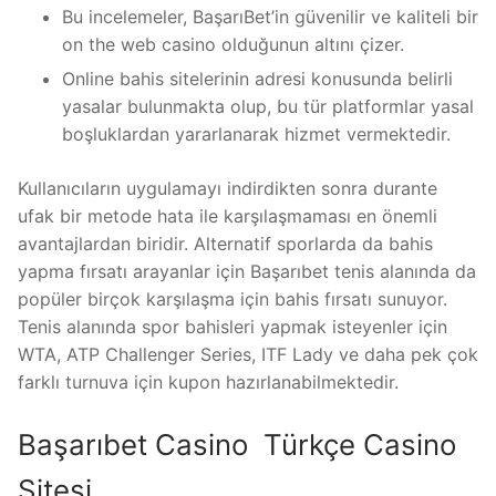
Bu incelemeler, BaşarıBet’in güvenilir ve kaliteli bir
on the web casino olduğunun altını çizer.
Online bahis sitelerinin adresi konusunda belirli
yasalar bulunmakta olup, bu tür platformlar yasal
boşluklardan yararlanarak hizmet vermektedir.
Kullanıcıların uygulamayı indirdikten sonra durante
ufak bir metode hata ile karşılaşmaması en önemli
avantajlardan biridir. Alternatif sporlarda da bahis
yapma fırsatı arayanlar için Başarıbet tenis alanında da
popüler birçok karşılaşma için bahis fırsatı sunuyor.
Tenis alanında spor bahisleri yapmak isteyenler için
WTA, ATP Challenger Series, ITF Lady ve daha pek çok
farklı turnuva için kupon hazırlanabilmektedir.
Başarıbet Casino ️ Türkçe Casino
Sitesi