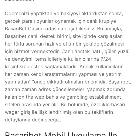
Ödemenizi yaptıktan ve bakiyeyi aktardıktan sonra,
gerçek paralı oyunlar oynamak için canlı krupiye
BasariBet Casino odasına erişebilirsiniz. Bu amaçla,
Başarıbet canlı destek birimi, site içinde karşılaşılan
her türlü sorunun hızlı ve etkin bir şekilde çözülmesi
için hizmet vermektedir. Canlı destek hattı, güler yüzlü
ve deneyimli temsilcileriyle kullanıcılarına 7/24
kesintisiz destek sağlamaktadır. Ancak kullanıcıların
her zaman kendi araştırmalarını yapması ve yatırım
yapmadan” “önce dikkatli olmaları önemlidir. Başarıbet,
zaman zaman adres güncellemeleri yapmak zorunda
kalan on the web bahis ve gambling establishment
siteleri arasında yer alır. Bu bölümde, özellikle basari
wager giriş ile ilişkilendirilmiş olan bu tekliflerin
detaylarına değineceğiz.
Basaribet Mobil Uygulama Ile