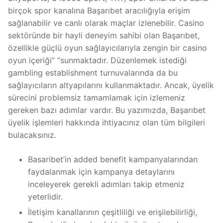
birçok spor kanalına Başarıbet aracılığıyla erişim
sağlanabilir ve canlı olarak maçlar izlenebilir. Casino
sektöründe bir hayli deneyim sahibi olan Başarıbet,
özellikle güçlü oyun sağlayıcılarıyla zengin bir casino
oyun içeriği” “sunmaktadır. Düzenlemek istediği
gambling establishment turnuvalarında da bu
sağlayıcıların altyapılarını kullanmaktadır. Ancak, üyelik
sürecini problemsiz tamamlamak için izlemeniz
gereken bazı adımlar vardır. Bu yazımızda, Başarıbet
üyelik işlemleri hakkında ihtiyacınız olan tüm bilgileri
bulacaksınız.
Basaribet’in added benefit kampanyalarından
faydalanmak için kampanya detaylarını
inceleyerek gerekli adımları takip etmeniz
yeterlidir.
İletişim kanallarının çeşitliliği ve erişilebilirliği,