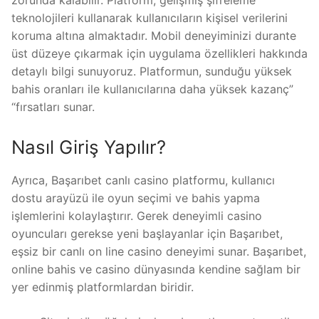
zorunda kalabilir. Platform, gelişmiş şifreleme
teknolojileri kullanarak kullanıcıların kişisel verilerini
koruma altına almaktadır. Mobil deneyiminizi durante
üst düzeye çıkarmak için uygulama özellikleri hakkında
detaylı bilgi sunuyoruz. Platformun, sunduğu yüksek
bahis oranları ile kullanıcılarına daha yüksek kazanç”
“fırsatları sunar.
Nasıl Giriş Yapılır?
Ayrıca, Başarıbet canlı casino platformu, kullanıcı
dostu arayüzü ile oyun seçimi ve bahis yapma
işlemlerini kolaylaştırır. Gerek deneyimli casino
oyuncuları gerekse yeni başlayanlar için Başarıbet,
eşsiz bir canlı on line casino deneyimi sunar. Başarıbet,
online bahis ve casino dünyasında kendine sağlam bir
yer edinmiş platformlardan biridir.