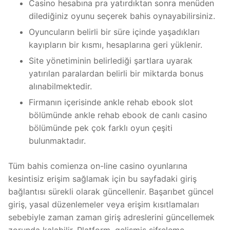
Casino hesabına pra yatırdıktan sonra menüden
dilediğiniz oyunu seçerek bahis oynayabilirsiniz.
Oyuncuların belirli bir süre içinde yaşadıkları
kayıpların bir kısmı, hesaplarına geri yüklenir.
Site yönetiminin belirlediği şartlara uyarak
yatırılan paralardan belirli bir miktarda bonus
alınabilmektedir.
Firmanın içerisinde ankle rehab ebook slot
bölümünde ankle rehab ebook de canlı casino
bölümünde pek çok farklı oyun çeşiti
bulunmaktadır.
Tüm bahis comienza on-line casino oyunlarına
kesintisiz erişim sağlamak için bu sayfadaki giriş
bağlantısı sürekli olarak güncellenir. Başarıbet güncel
giriş, yasal düzenlemeler veya erişim kısıtlamaları
sebebiyle zaman zaman giriş adreslerini güncellemek