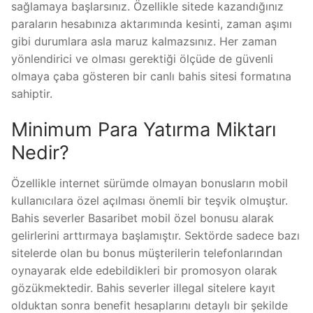
sağlamaya başlarsınız. Özellikle sitede kazandığınız
paraların hesabınıza aktarımında kesinti, zaman aşımı
gibi durumlara asla maruz kalmazsınız. Her zaman
yönlendirici ve olması gerektiği ölçüde de güvenli
olmaya çaba gösteren bir canlı bahis sitesi formatına
sahiptir.
Minimum Para Yatırma Miktarı
Nedir?
Özellikle internet sürümde olmayan bonusların mobil
kullanıcılara özel açılması önemli bir teşvik olmuştur.
Bahis severler Basaribet mobil özel bonusu alarak
gelirlerini arttırmaya başlamıştır. Sektörde sadece bazı
sitelerde olan bu bonus müşterilerin telefonlarından
oynayarak elde edebildikleri bir promosyon olarak
gözükmektedir. Bahis severler illegal sitelere kayıt
olduktan sonra benefit hesaplarını detaylı bir şekilde