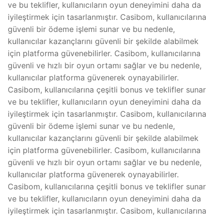
ve bu teklifler, kullanıcıların oyun deneyimini daha da
iyileştirmek için tasarlanmıştır. Casibom, kullanıcılarına
güvenli bir ödeme işlemi sunar ve bu nedenle,
kullanıcılar kazançlarını güvenli bir şekilde alabilmek
için platforma güvenebilirler. Casibom, kullanıcılarına
güvenli ve hızlı bir oyun ortamı sağlar ve bu nedenle,
kullanıcılar platforma güvenerek oynayabilirler.
Casibom, kullanıcılarına çeşitli bonus ve teklifler sunar
ve bu teklifler, kullanıcıların oyun deneyimini daha da
iyileştirmek için tasarlanmıştır. Casibom, kullanıcılarına
güvenli bir ödeme işlemi sunar ve bu nedenle,
kullanıcılar kazançlarını güvenli bir şekilde alabilmek
için platforma güvenebilirler. Casibom, kullanıcılarına
güvenli ve hızlı bir oyun ortamı sağlar ve bu nedenle,
kullanıcılar platforma güvenerek oynayabilirler.
Casibom, kullanıcılarına çeşitli bonus ve teklifler sunar
ve bu teklifler, kullanıcıların oyun deneyimini daha da
iyileştirmek için tasarlanmıştır. Casibom, kullanıcılarına