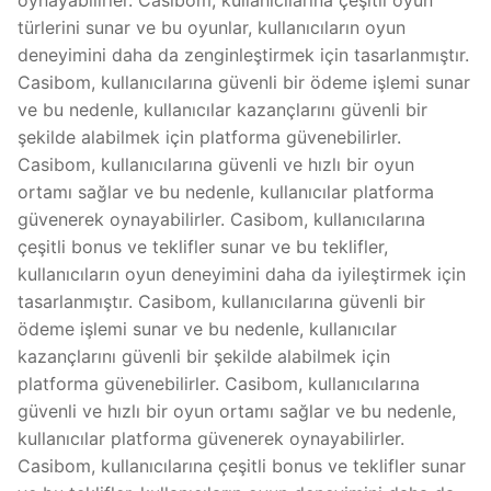
türlerini sunar ve bu oyunlar, kullanıcıların oyun
deneyimini daha da zenginleştirmek için tasarlanmıştır.
Casibom, kullanıcılarına güvenli bir ödeme işlemi sunar
ve bu nedenle, kullanıcılar kazançlarını güvenli bir
şekilde alabilmek için platforma güvenebilirler.
Casibom, kullanıcılarına güvenli ve hızlı bir oyun
ortamı sağlar ve bu nedenle, kullanıcılar platforma
güvenerek oynayabilirler. Casibom, kullanıcılarına
çeşitli bonus ve teklifler sunar ve bu teklifler,
kullanıcıların oyun deneyimini daha da iyileştirmek için
tasarlanmıştır. Casibom, kullanıcılarına güvenli bir
ödeme işlemi sunar ve bu nedenle, kullanıcılar
kazançlarını güvenli bir şekilde alabilmek için
platforma güvenebilirler. Casibom, kullanıcılarına
güvenli ve hızlı bir oyun ortamı sağlar ve bu nedenle,
kullanıcılar platforma güvenerek oynayabilirler.
Casibom, kullanıcılarına çeşitli bonus ve teklifler sunar