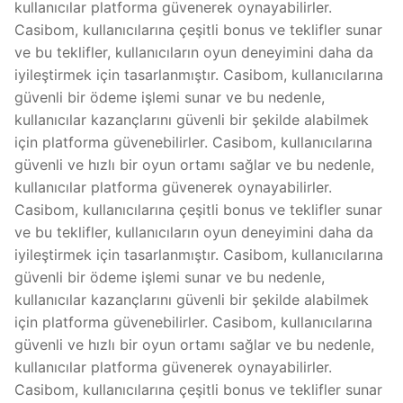
kullanıcılar platforma güvenerek oynayabilirler.
Casibom, kullanıcılarına çeşitli bonus ve teklifler sunar
ve bu teklifler, kullanıcıların oyun deneyimini daha da
iyileştirmek için tasarlanmıştır. Casibom, kullanıcılarına
güvenli bir ödeme işlemi sunar ve bu nedenle,
kullanıcılar kazançlarını güvenli bir şekilde alabilmek
için platforma güvenebilirler. Casibom, kullanıcılarına
güvenli ve hızlı bir oyun ortamı sağlar ve bu nedenle,
kullanıcılar platforma güvenerek oynayabilirler.
Casibom, kullanıcılarına çeşitli bonus ve teklifler sunar
ve bu teklifler, kullanıcıların oyun deneyimini daha da
iyileştirmek için tasarlanmıştır. Casibom, kullanıcılarına
güvenli bir ödeme işlemi sunar ve bu nedenle,
kullanıcılar kazançlarını güvenli bir şekilde alabilmek
için platforma güvenebilirler. Casibom, kullanıcılarına
güvenli ve hızlı bir oyun ortamı sağlar ve bu nedenle,
kullanıcılar platforma güvenerek oynayabilirler.
Casibom, kullanıcılarına çeşitli bonus ve teklifler sunar