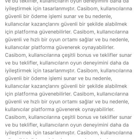
ve bu teklifler, kullanıcıların oyun deneyimini daha da
iyileştirmek için tasarlanmıştır. Casibom, kullanıcılarına
güvenli bir ödeme işlemi sunar ve bu nedenle,
kullanıcılar kazançlarını güvenli bir şekilde alabilmek
için platforma güvenebilirler. Casibom, kullanıcılarına
güvenli ve hızlı bir oyun ortamı sağlar ve bu nedenle,
kullanıcılar platforma güvenerek oynayabilirler.
Casibom, kullanıcılarına çeşitli bonus ve teklifler sunar
ve bu teklifler, kullanıcıların oyun deneyimini daha da
iyileştirmek için tasarlanmıştır. Casibom, kullanıcılarına
güvenli bir ödeme işlemi sunar ve bu nedenle,
kullanıcılar kazançlarını güvenli bir şekilde alabilmek
için platforma güvenebilirler. Casibom, kullanıcılarına
güvenli ve hızlı bir oyun ortamı sağlar ve bu nedenle,
kullanıcılar platforma güvenerek oynayabilirler.
Casibom, kullanıcılarına çeşitli bonus ve teklifler sunar
ve bu teklifler, kullanıcıların oyun deneyimini daha da
iyileştirmek için tasarlanmıştır. Casibom, kullanıcılarına