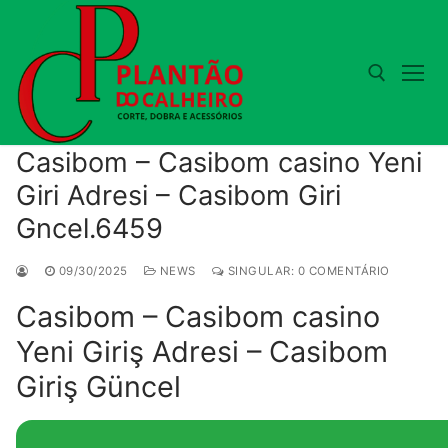
Pular
para
o
conteúdo
Pesquisar por:
Casibom – Casibom casino Yeni
Giri Adresi – Casibom Giri
Gncel.6459
09/30/2025
NEWS
SINGULAR: 0 COMENTÁRIO
Casibom – Casibom casino
Yeni Giriş Adresi – Casibom
Giriş Güncel