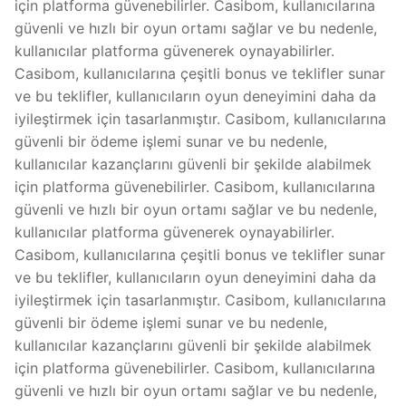
için platforma güvenebilirler. Casibom, kullanıcılarına
güvenli ve hızlı bir oyun ortamı sağlar ve bu nedenle,
kullanıcılar platforma güvenerek oynayabilirler.
Casibom, kullanıcılarına çeşitli bonus ve teklifler sunar
ve bu teklifler, kullanıcıların oyun deneyimini daha da
iyileştirmek için tasarlanmıştır. Casibom, kullanıcılarına
güvenli bir ödeme işlemi sunar ve bu nedenle,
kullanıcılar kazançlarını güvenli bir şekilde alabilmek
için platforma güvenebilirler. Casibom, kullanıcılarına
güvenli ve hızlı bir oyun ortamı sağlar ve bu nedenle,
kullanıcılar platforma güvenerek oynayabilirler.
Casibom, kullanıcılarına çeşitli bonus ve teklifler sunar
ve bu teklifler, kullanıcıların oyun deneyimini daha da
iyileştirmek için tasarlanmıştır. Casibom, kullanıcılarına
güvenli bir ödeme işlemi sunar ve bu nedenle,
kullanıcılar kazançlarını güvenli bir şekilde alabilmek
için platforma güvenebilirler. Casibom, kullanıcılarına
güvenli ve hızlı bir oyun ortamı sağlar ve bu nedenle,