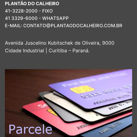
PLANTÃO DO CALHEIRO
41-3228-2000 - FIXO
41 3329-6000 - WHATSAPP
E-MAIL: CONTATO@PLANTAODOCALHEIRO.COM.BR
Avenida Juscelino Kubitschek de Oliveira, 9000
Cidade Industrial | Curitiba – Paraná.