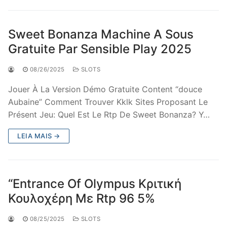
Sweet Bonanza Machine A Sous
Gratuite Par Sensible Play 2025
08/26/2025
SLOTS
Jouer À La Version Démo Gratuite Content “douce
Aubaine” Comment Trouver Kklk Sites Proposant Le
Présent Jeu: Quel Est Le Rtp De Sweet Bonanza? Y…
LEIA MAIS →
“Entrance Of Olympus Κριτική
Κουλοχέρη Με Rtp 96 5%
08/25/2025
SLOTS