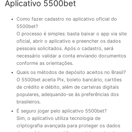
Aplicativo 5500bet
Como fazer cadastro no aplicativo oficial do
5500bet?
O processo é simples: basta baixar o app via site
oficial, abrir o aplicativo e preencher os dados
pessoais solicitados. Após o cadastro, será
necessário validar a conta enviando documentos
conforme as orientações.
Quais os métodos de depósito aceitos no Brasil?
O 5500bet aceita Pix, boleto bancário, cartões
de crédito e débito, além de carteiras digitais
populares, adequando-se às preferências dos
brasileiros.
É seguro jogar pelo aplicativo 5500bet?
Sim, o aplicativo utiliza tecnologia de
criptografia avançada para proteger os dados