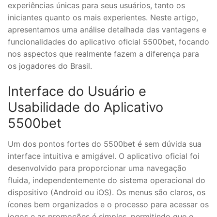
experiências únicas para seus usuários, tanto os
iniciantes quanto os mais experientes. Neste artigo,
apresentamos uma análise detalhada das vantagens e
funcionalidades do aplicativo oficial 5500bet, focando
nos aspectos que realmente fazem a diferença para
os jogadores do Brasil.
Interface do Usuário e
Usabilidade do Aplicativo
5500bet
Um dos pontos fortes do 5500bet é sem dúvida sua
interface intuitiva e amigável. O aplicativo oficial foi
desenvolvido para proporcionar uma navegação
fluida, independentemente do sistema operacional do
dispositivo (Android ou iOS). Os menus são claros, os
ícones bem organizados e o processo para acessar os
jogos e as promoções é simples, permitindo que o