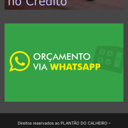
Direitos reservados ao PLANTÃO DO CALHEIRO –