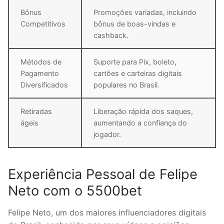
Bônus
Promoções variadas, incluindo
Competitivos
bônus de boas-vindas e
cashback.
Métodos de
Suporte para Pix, boleto,
Pagamento
cartões e carteiras digitais
Diversificados
populares no Brasil.
Retiradas
Liberação rápida dos saques,
ágeis
aumentando a confiança do
jogador.
Experiência Pessoal de Felipe
Neto com o 5500bet
Felipe Neto, um dos maiores influenciadores digitais