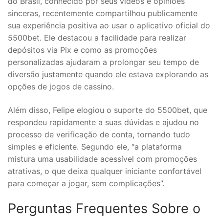
do Brasil, conhecido por seus vídeos e opiniões
sinceras, recentemente compartilhou publicamente
sua experiência positiva ao usar o aplicativo oficial do
5500bet. Ele destacou a facilidade para realizar
depósitos via Pix e como as promoções
personalizadas ajudaram a prolongar seu tempo de
diversão justamente quando ele estava explorando as
opções de jogos de cassino.
Além disso, Felipe elogiou o suporte do 5500bet, que
respondeu rapidamente a suas dúvidas e ajudou no
processo de verificação de conta, tornando tudo
simples e eficiente. Segundo ele, “a plataforma
mistura uma usabilidade acessível com promoções
atrativas, o que deixa qualquer iniciante confortável
para começar a jogar, sem complicações”.
Perguntas Frequentes Sobre o