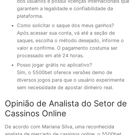
dos usuários e possui licenças internacionais que
garantem a legalidade e confiabilidade da
plataforma.
Como solicitar o saque dos meus ganhos?
Após acessar sua conta, vá até a seção de
saques, escolha o método desejado, informe o
valor e confirme. O pagamento costuma ser
processado em até 24 horas.
Posso jogar grátis no aplicativo?
Sim, o 5500bet oferece versões demo de
diversos jogos para que o usuário experimente
sem necessidade de apostar dinheiro real.
Opinião de Analista do Setor de
Cassinos Online
De acordo com Mariana Silva, uma reconhecida
analista de mercado de cassinos online, o 5500bet