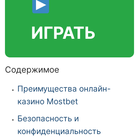
ИГРАТЬ
Содержимое
Преимущества онлайн-
казино Mostbet
Безопасность и
конфиденциальность