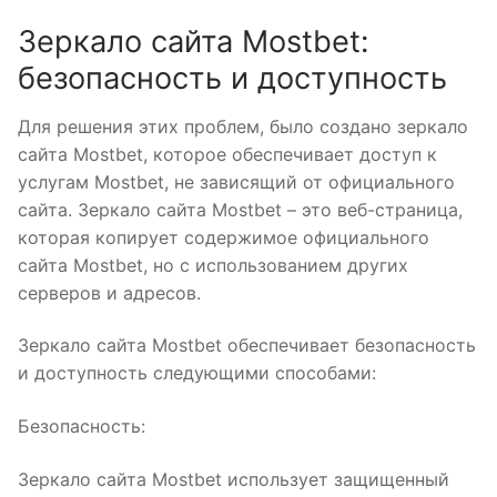
Зеркало сайта Mostbet:
безопасность и доступность
Для решения этих проблем, было создано зеркало
сайта Mostbet, которое обеспечивает доступ к
услугам Mostbet, не зависящий от официального
сайта. Зеркало сайта Mostbet – это веб-страница,
которая копирует содержимое официального
сайта Mostbet, но с использованием других
серверов и адресов.
Зеркало сайта Mostbet обеспечивает безопасность
и доступность следующими способами:
Безопасность:
Зеркало сайта Mostbet использует защищенный