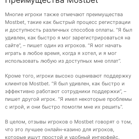
Многие игроки также отмечают преимущества
Mostbet, такие как быстрый процесс регистрации
и доступность различных способов оплаты. “Я был
удивлен, как быстро я мог зарегистрироваться на
сайте”, – пишет один из игроков. “Я мог начать
играть в любое время, когда я хотел, и я мог
использовать любую из доступных мне оплат”.
Кроме того, игроки высоко оценивают поддержку
клиентов Mostbet. “Я был удивлен, как быстро и
эффективно работают сотрудники поддержки”, –
пишет другой игрок. “Я имел некоторые проблемы
с игрой, и они быстро помогли мне их решить”.
В целом, отзывы игроков о Mostbet говорят о том,
что это лучшее онлайн-казино для игроков,
которые ищут простой и удобный интерфейс,