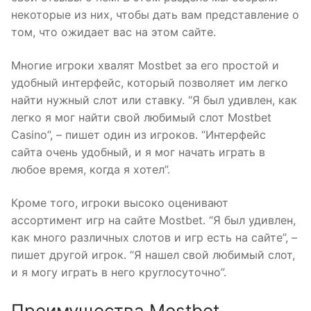
некоторые из них, чтобы дать вам представление о
том, что ожидает вас на этом сайте.
Многие игроки хвалят Mostbet за его простой и
удобный интерфейс, который позволяет им легко
найти нужный слот или ставку. “Я был удивлен, как
легко я мог найти свой любимый слот Mostbet
Casino”, – пишет один из игроков. “Интерфейс
сайта очень удобный, и я мог начать играть в
любое время, когда я хотел”.
Кроме того, игроки высоко оценивают
ассортимент игр на сайте Mostbet. “Я был удивлен,
как много различных слотов и игр есть на сайте”, –
пишет другой игрок. “Я нашел свой любимый слот,
и я могу играть в него круглосуточно”.
Преимущества Mostbet