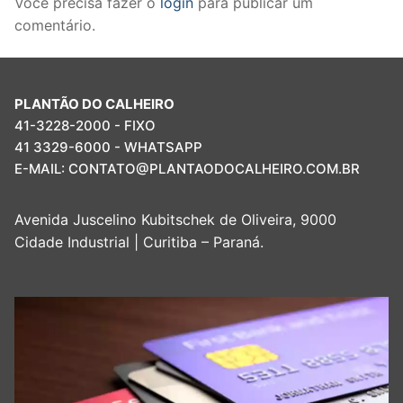
Você precisa fazer o
login
para publicar um
comentário.
PLANTÃO DO CALHEIRO
41-3228-2000 - FIXO
41 3329-6000 - WHATSAPP
E-MAIL: CONTATO@PLANTAODOCALHEIRO.COM.BR
Avenida Juscelino Kubitschek de Oliveira, 9000
Cidade Industrial | Curitiba – Paraná.