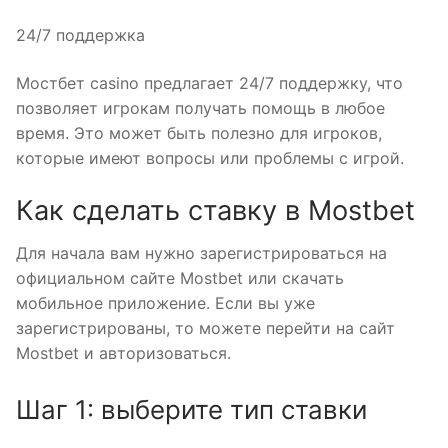
24/7 поддержка
Мостбет casino предлагает 24/7 поддержку, что
позволяет игрокам получать помощь в любое
время. Это может быть полезно для игроков,
которые имеют вопросы или проблемы с игрой.
Как сделать ставку в Mostbet
Для начала вам нужно зарегистрироваться на
официальном сайте Mostbet или скачать
мобильное приложение. Если вы уже
зарегистрированы, то можете перейти на сайт
Mostbet и авторизоваться.
Шаг 1: выберите тип ставки