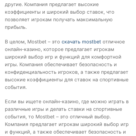
другие. Компания предлагает высокие
коэффициенты и широкий выбор ставок, что
позволяет игрокам получать максимальную
прибыль.
В целом, Mostbet – это
скачать mostbet
отличное
онлайн-казино, которое предлагает игрокам
широкий выбор игр и функций для комфортной
игры. Компания обеспечивает безопасность и
конфиденциальность игроков, а также предлагает
высокие коэффициенты для ставок на спортивные
события.
Если вы ищете онлайн-казино, где можно играть в
различные игры и делать ставки на спортивные
события, то Mostbet – это отличный выбор.
Компания предлагает игрокам широкий выбор игр
и функций, а также обеспечивает безопасность и