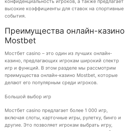
конфиденциальность игроков, а также предлагает
высокие коэффициенты для ставок на спортивные
события.
Преимущества онлайн-казино
Mostbet
Мостбет casino – это один из лучших онлайн-
казино, предлагающих игрокам широкий спектр
игр и функций. В этом разделе мы рассмотрим
преимущества онлайн-казино Mostbet, которые
делают его популярным среди игроков.
Большой выбор игр
Мостбет casino предлагает более 1 000 игр,
включая слоты, карточные игры, рулетку, бинго и
другие. Это позволяет игрокам выбрать игру,