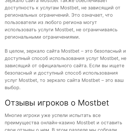
Зеркало сайта Mostbet также обеспечивает
доступность к услугам Mostbet, не зависящий от
региональных ограничений. Это означает, что
пользователи из любого региона могут
использовать услуги Mostbet, не ограничиваясь
региональными ограничениями.
В целом, зеркало сайта Mostbet – это безопасный и
доступный способ использования услуг Mostbet, не
зависящий от официального сайта. Если вы ищете
безопасный и доступный способ использования
услуг Mostbet, то зеркало сайта Mostbet – это ваш
выбор.
Отзывы игроков о Mostbet
Многие игроки уже успели испытать все
преимущества онлайн-казино Mostbet и оставить
свои отзывы о нем. В этом разделе мы собрали