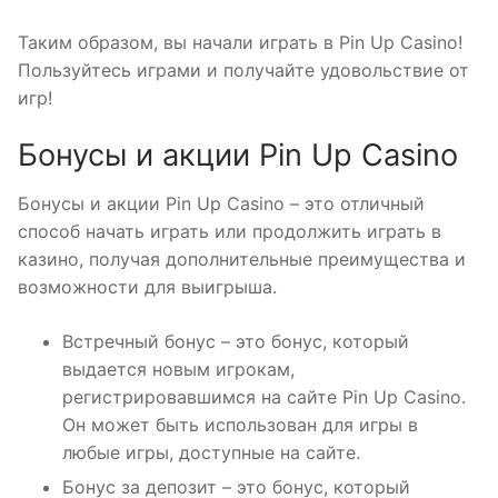
Таким образом, вы начали играть в Pin Up Casino!
Пользуйтесь играми и получайте удовольствие от
игр!
Бонусы и акции Pin Up Casino
Бонусы и акции Pin Up Casino – это отличный
способ начать играть или продолжить играть в
казино, получая дополнительные преимущества и
возможности для выигрыша.
Встречный бонус – это бонус, который
выдается новым игрокам,
регистрировавшимся на сайте Pin Up Casino.
Он может быть использован для игры в
любые игры, доступные на сайте.
Бонус за депозит – это бонус, который