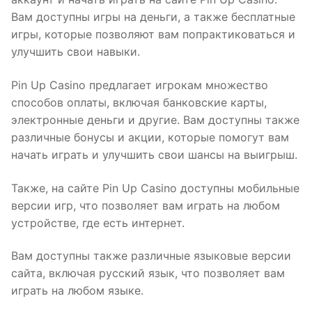
Вам доступны игры на деньги, а также бесплатные
игры, которые позволяют вам попрактиковаться и
улучшить свои навыки.
Pin Up Casino предлагает игрокам множество
способов оплаты, включая банковские карты,
электронные деньги и другие. Вам доступны также
различные бонусы и акции, которые помогут вам
начать играть и улучшить свои шансы на выигрыш.
Также, на сайте Pin Up Casino доступны мобильные
версии игр, что позволяет вам играть на любом
устройстве, где есть интернет.
Вам доступны также различные языковые версии
сайта, включая русский язык, что позволяет вам
играть на любом языке.