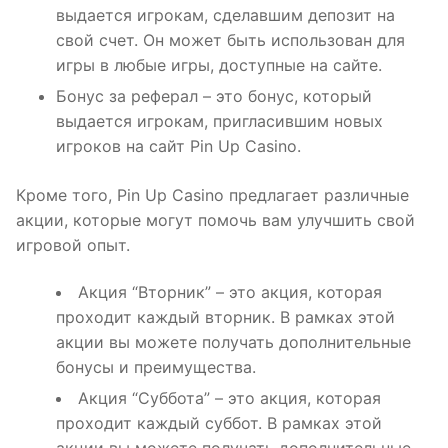
выдается игрокам, сделавшим депозит на
свой счет. Он может быть использован для
игры в любые игры, доступные на сайте.
Бонус за реферал – это бонус, который
выдается игрокам, пригласившим новых
игроков на сайт Pin Up Casino.
Кроме того, Pin Up Casino предлагает различные
акции, которые могут помочь вам улучшить свой
игровой опыт.
Акция “Вторник” – это акция, которая
проходит каждый вторник. В рамках этой
акции вы можете получать дополнительные
бонусы и преимущества.
Акция “Суббота” – это акция, которая
проходит каждый суббот. В рамках этой