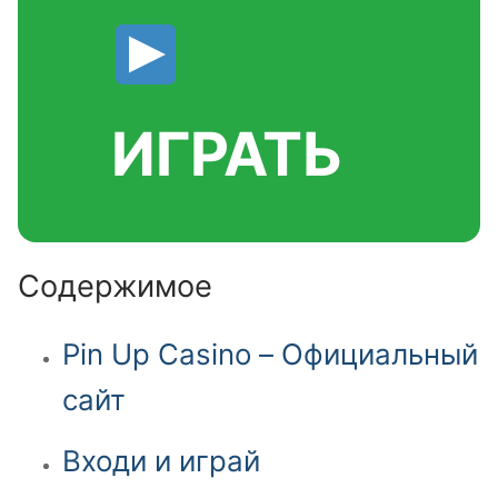
ИГРАТЬ
Содержимое
Pin Up Casino – Официальный
сайт
Входи и играй