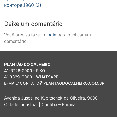
конторе.1960 (2)
Deixe um comentário
Você precisa fazer o
login
para publicar um
comentário.
PLANTÃO DO CALHEIRO
41-3228-2000 - FIXO
41 3329-6000 - WHATSAPP
E-MAIL: CONTATO@PLANTAODOCALHEIRO.COM.BR
Avenida Juscelino Kubitschek de Oliveira, 9000
Cidade Industrial | Curitiba – Paraná.