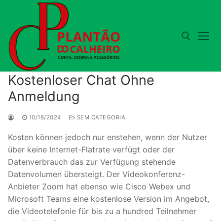
Pular
para
o
conteúdo
Pesquisar por:
Kostenloser Chat Ohne
Anmeldung
10/18/2024
SEM CATEGORIA
Kosten können jedoch nur enstehen, wenn der Nutzer
über keine Internet-Flatrate verfügt oder der
Datenverbrauch das zur Verfügung stehende
Datenvolumen übersteigt. Der Videokonferenz-
Anbieter Zoom hat ebenso wie Cisco Webex und
Microsoft Teams eine kostenlose Version im Angebot,
die Videotelefonie für bis zu a hundred Teilnehmer