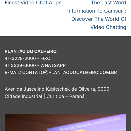
de
Post
Próximo
Finest Video Chat Apps
The Last Word
anterior:
post:
Post
Information To Camsurf:
Discover The World Of
Video Chatting
PLANTÃO DO CALHEIRO
41-3228-2000 - FIXO
41 3329-6000 - WHATSAPP
E-MAIL: CONTATO@PLANTAODOCALHEIRO.COM.BR
Avenida Juscelino Kubitschek de Oliveira, 9000
Cidade Industrial | Curitiba – Paraná.