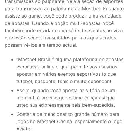
transmissões ao palpitante, veja a seção de esportes
para transmissão ao palpitante da Mostbet. Enquanto
assiste ao game, você pode produzir uma variedade
de apostas. Usando a opção multi-apostas, você
também pode envidar numa série de eventos ao vivo
que estão sendo transmitidos para os quais todos
possam vê-los em tempo actual.
“Mostbet Brasil é alguma plataforma de apostas
esportivas online o qual permite aos usuários
apostar em vários eventos esportivos lo que
futebol, basquete, tênis e muito cependant.
Assim, quando você aposta na vitória de um
moment, é preciso que o time vença así que
usted sua expresamente seja bem-sucedida.
Gostaria de mencionar to grande número para
jogos no Mostbet Casino, especialmente o jogo
Aviator.