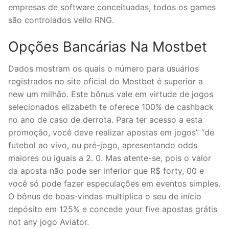
empresas de software conceituadas, todos os games
são controlados vello RNG.
Opções Bancárias Na Mostbet
Dados mostram os quais o número para usuários
registrados no site oficial do Mostbet é superior a
new um milhão. Este bônus vale em virtude de jogos
selecionados elizabeth te oferece 100% de cashback
no ano de caso de derrota. Para ter acesso a esta
promoção, você deve realizar apostas em jogos” “de
futebol ao vivo, ou pré-jogo, apresentando odds
maiores ou iguais a 2. 0. Mas atente-se, pois o valor
da aposta não pode ser inferior que R$ forty, 00 e
você só pode fazer especulações em eventos simples.
O bônus de boas-vindas multiplica o seu de início
depósito em 125% e concede your five apostas grátis
not any jogo Aviator.