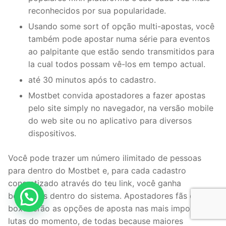
reconhecidos por sua popularidade.
Usando some sort of opção multi-apostas, você
também pode apostar numa série para eventos
ao palpitante que estão sendo transmitidos para
la cual todos possam vê-los em tempo actual.
até 30 minutos após to cadastro.
Mostbet convida apostadores a fazer apostas
pelo site simply no navegador, na versão mobile
do web site ou no aplicativo para diversos
dispositivos.
Você pode trazer um número ilimitado de pessoas
para dentro do Mostbet e, para cada cadastro
concretizado através do teu link, você ganha
benefícios dentro do sistema. Apostadores fãs de
boxe terão as opções de aposta nas mais importantes
lutas do momento, de todas because maiores