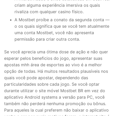
criam alguma experiência imersiva os quais
rivaliza com qualquer casino físico.
A Mostbet proíbe a conato da segunda conta —
o os quais significa que se você tem atualmente
uma conta Mostbet, você não apresenta
permissão para criar outra conta.
Se você aprecia uma ótima dose de ação e não quer
esperar pelos beneficios do jogo, apresentar suas
apostas mhh área de esportes ao vivo é a melhor
opção de todas. Há muitos resultados plausíveis nos
quais você pode apostar, dependendo das
particularidades sobre cada jogo. Se você optar
durante utilizar o site móvel Mostbet BR em vez do
aplicativo Android systems a versão para PC, você
também não perderá nenhuma promoção ou bônus.
Para aqueles la cual preferem não baixar o aplicativo