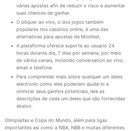
várias apostas afin de reduzir o risco e aumentar
suas chances de ganhar.
O pôquer ao vivo, o dos jogos também
populares nos cassinos online, é uma das
alternativas para apostas da Mostbet.
A plataforma oferece suporte ao usuario 24
horas durante dia, 7 dias por semana, por meio
de vários canais, incluindo conversation ao vivo,
email e telefone.
Para comprender mais sobre qualquer um deles
electronic como eles poderiam ajudá-lo a
otimizar seus ganhos potenciais, leia as
descrições de cada um deles que são fornecidas
abaixo.
Olimpíadas e Copa do Mundo, além para ligas
importantes asi como a NBA, NBB e muitas diferentes.