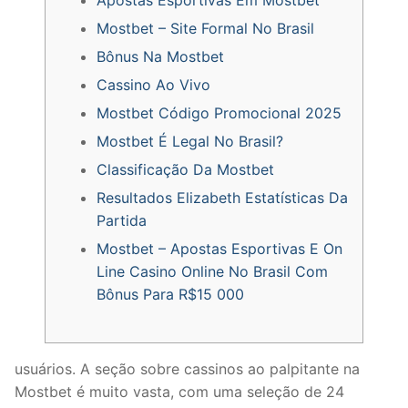
Mostbet – Site Formal No Brasil
Bônus Na Mostbet
Cassino Ao Vivo
Mostbet Código Promocional 2025
Mostbet É Legal No Brasil?
Classificação Da Mostbet
Resultados Elizabeth Estatísticas Da
Partida
Mostbet – Apostas Esportivas E On
Line Casino Online No Brasil Com
Bônus Para R$15 000
usuários. A seção sobre cassinos ao palpitante na
Mostbet é muito vasta, com uma seleção de 24