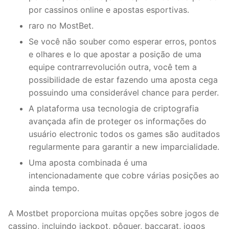
por cassinos online e apostas esportivas.
raro no MostBet.
Se você não souber como esperar erros, pontos
e olhares e lo que apostar a posição de uma
equipe contrarrevolución outra, você tem a
possibilidade de estar fazendo uma aposta cega
possuindo uma considerável chance para perder.
A plataforma usa tecnologia de criptografia
avançada afin de proteger os informações do
usuário electronic todos os games são auditados
regularmente para garantir a new imparcialidade.
Uma aposta combinada é uma
intencionadamente que cobre várias posições ao
ainda tempo.
A Mostbet proporciona muitas opções sobre jogos de
cassino, incluindo jackpot, pôquer, baccarat, jogos