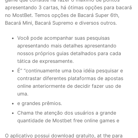
apresentando 3 cartas, há ótimas opções para bacará
no MostBet. Temos opções de Bacará Super 6th,
Bacará Mini, Bacará Supremo e diversos outros.
Você pode acompanhar suas pesquisas
apresentando mais detalhes apresentando
nossos próprios guias detalhados para cada
tática de expresamente.
É” “continuamente uma boa idéia pesquisar e
contrastar diferentes plataformas de apostas
online anteriormente de decidir fazer uso de
uma.
e grandes prêmios.
Chama the atenção dos usuários a grande
quantidade de Mostbet free online games e
O aplicativo possui download gratuito, at the para