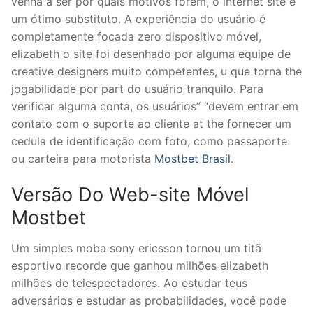
venha a ser por quais motivos forem, o internet site é
um ótimo substituto. A experiência do usuário é
completamente focada zero dispositivo móvel,
elizabeth o site foi desenhado por alguma equipe de
creative designers muito competentes, u que torna the
jogabilidade por part do usuário tranquilo. Para
verificar alguma conta, os usuários” “devem entrar em
contato com o suporte ao cliente at the fornecer um
cedula de identificação com foto, como passaporte
ou carteira para motorista
Mostbet Brasil
.
Versão Do Web-site Móvel
Mostbet
Um simples moba sony ericsson tornou um titã
esportivo recorde que ganhou milhões elizabeth
milhões de telespectadores. Ao estudar teus
adversários e estudar as probabilidades, você pode