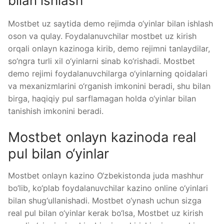
bilan ishlash
Mostbet uz saytida demo rejimda o‘yinlar bilan ishlash
oson va qulay. Foydalanuvchilar mostbet uz kirish
orqali onlayn kazinoga kirib, demo rejimni tanlaydilar,
so‘ngra turli xil o‘yinlarni sinab ko‘rishadi. Mostbet
demo rejimi foydalanuvchilarga o‘yinlarning qoidalari
va mexanizmlarini o‘rganish imkonini beradi, shu bilan
birga, haqiqiy pul sarflamagan holda o‘yinlar bilan
tanishish imkonini beradi.
Mostbet onlayn kazinoda real
pul bilan o‘yinlar
Mostbet onlayn kazino O‘zbekistonda juda mashhur
bo‘lib, ko‘plab foydalanuvchilar kazino online o‘yinlari
bilan shug‘ullanishadi. Mostbet o‘ynash uchun sizga
real pul bilan o‘yinlar kerak bo‘lsa, Mostbet uz kirish