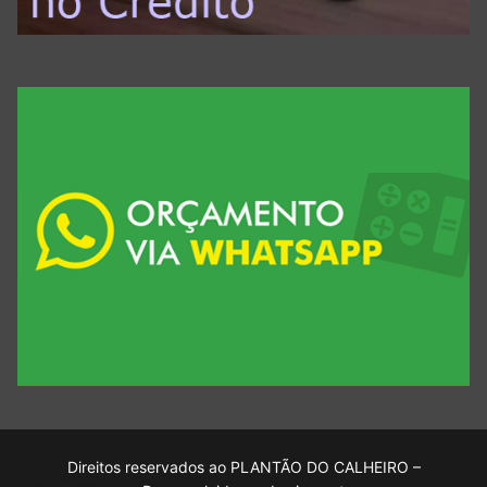
Direitos reservados ao PLANTÃO DO CALHEIRO –