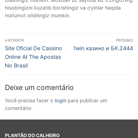
olashingiz mumkin. Mostbet uz saytida siz o‘zingizning
hisobingizni kuzatib borishingiz va o‘yinlar haqida
ma‘lumot olishingiz mumkin.
Navegação
ANTERIOR
PRÓXIMO
de
Post
Próximo
Site Oficial De Cassino
1win казино и БК.2444
anterior:
post:
Post
Online At The Apostas
No Brasil
Deixe um comentário
Você precisa fazer o
login
para publicar um
comentário.
PLANTÃO DO CALHEIRO