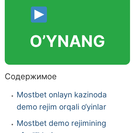
O’YNANG
Содержимое
Mostbet onlayn kazinoda
demo rejim orqali o‘yinlar
Mostbet demo rejimining