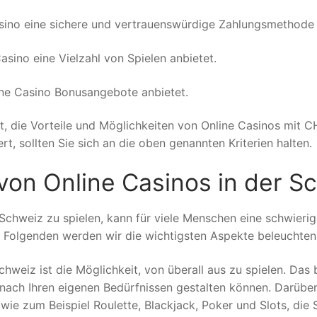
 Casino eine sichere und vertrauenswürdige Zahlungsmethode 
Casino eine Vielzahl von Spielen anbietet.
ine Casino Bonusangebote anbietet.
hat, die Vorteile und Möglichkeiten von Online Casinos mit 
, sollten Sie sich an die oben genannten Kriterien halten.
 von Online Casinos in der S
Schweiz zu spielen, kann für viele Menschen eine schwierige
Im Folgenden werden wir die wichtigsten Aspekte beleuchten
chweiz ist die Möglichkeit, von überall aus zu spielen. Das
nach Ihren eigenen Bedürfnissen gestalten können. Darüber 
wie zum Beispiel Roulette, Blackjack, Poker und Slots, die 