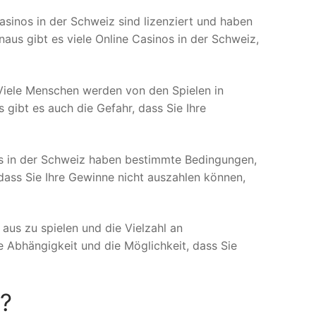
asinos in der Schweiz sind lizenziert und haben
naus gibt es viele Online Casinos in der Schweiz,
. Viele Menschen werden von den Spielen in
 gibt es auch die Gefahr, dass Sie Ihre
inos in der Schweiz haben bestimmte Bedingungen,
 dass Sie Ihre Gewinne nicht auszahlen können,
 aus zu spielen und die Vielzahl an
ie Abhängigkeit und die Möglichkeit, dass Sie
s?