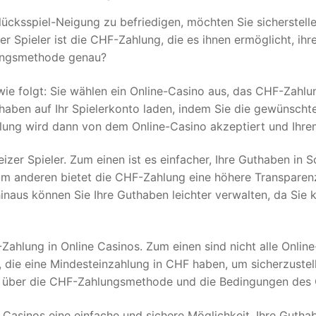
ücksspiel-Neigung zu befriedigen, möchten Sie sicherstelle
er Spieler ist die CHF-Zahlung, die es ihnen ermöglicht, i
lungsmethode genau?
wie folgt: Sie wählen ein Online-Casino aus, das CHF-Zahlun
thaben auf Ihr Spielerkonto laden, indem Sie die gewünsc
ung wird dann von dem Online-Casino akzeptiert und Ihre
izer Spieler. Zum einen ist es einfacher, Ihre Guthaben in 
anderen bietet die CHF-Zahlung eine höhere Transparenz u
 hinaus können Sie Ihre Guthaben leichter verwalten, da S
Zahlung in Online Casinos. Zum einen sind nicht alle Onlin
, die eine Mindesteinzahlung in CHF haben, um sicherzuste
rher über die CHF-Zahlungsmethode und die Bedingungen des 
 Casinos eine einfache und sichere Möglichkeit, Ihre Guth