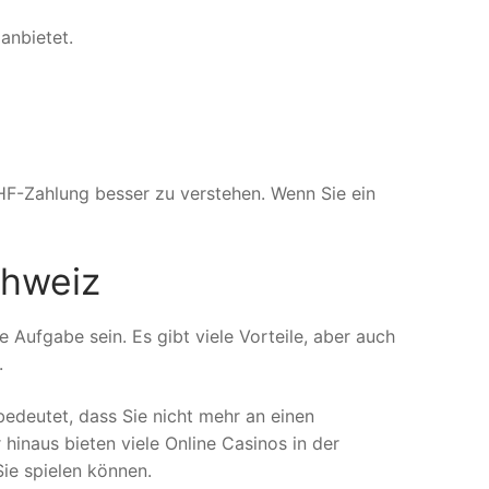
anbietet.
CHF-Zahlung besser zu verstehen. Wenn Sie ein
chweiz
 Aufgabe sein. Es gibt viele Vorteile, aber auch
.
 bedeutet, dass Sie nicht mehr an einen
hinaus bieten viele Online Casinos in der
Sie spielen können.