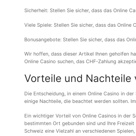
Sicherheit: Stellen Sie sicher, dass das Online
Viele Spiele: Stellen Sie sicher, dass das Online 
Bonusangebote: Stellen Sie sicher, dass das Onl
Wir hoffen, dass dieser Artikel Ihnen geholfen 
Online Casino suchen, das CHF-Zahlung akzeptiert
Vorteile und Nachteile
Die Entscheidung, in einem Online Casino in der 
einige Nachteile, die beachtet werden sollten. 
Ein wichtiger Vorteil von Online Casinos in der S
bestimmten Ort gebunden sind und Ihre Freizeit 
Schweiz eine Vielzahl an verschiedenen Spielen, 