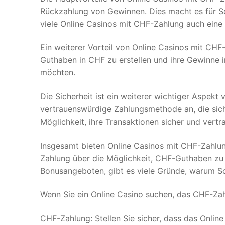
Rückzahlung von Gewinnen. Dies macht es für Schw
viele Online Casinos mit CHF-Zahlung auch eine
Ein weiterer Vorteil von Online Casinos mit CHF-
Guthaben in CHF zu erstellen und ihre Gewinne in
möchten.
Die Sicherheit ist ein weiterer wichtiger Aspek
vertrauenswürdige Zahlungsmethode an, die siche
Möglichkeit, ihre Transaktionen sicher und vert
Insgesamt bieten Online Casinos mit CHF-Zahlung
Zahlung über die Möglichkeit, CHF-Guthaben zu e
Bonusangeboten, gibt es viele Gründe, warum S
Wenn Sie ein Online Casino suchen, das CHF-Zahlu
CHF-Zahlung: Stellen Sie sicher, dass das Onlin