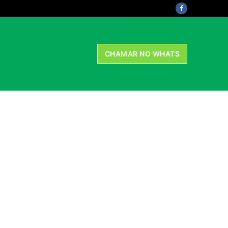
CHAMAR NO WHATS