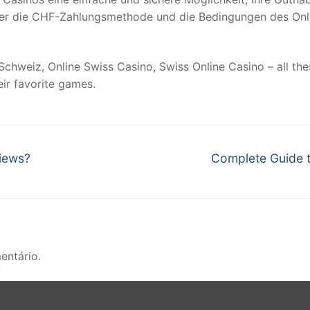
über die CHF-Zahlungsmethode und die Bedingungen des Onli
chweiz, Online Swiss Casino, Swiss Online Casino – all thes
ir favorite games.
Próximo
iews?
Complete Guide t
post:
entário.