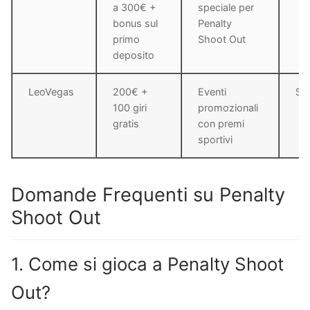
a 300€ +
speciale per
bonus sul
Penalty
primo
Shoot Out
deposito
LeoVegas
200€ +
Eventi
Sì
100 giri
promozionali
gratis
con premi
sportivi
Domande Frequenti su Penalty
Shoot Out
1. Come si gioca a Penalty Shoot
Out?