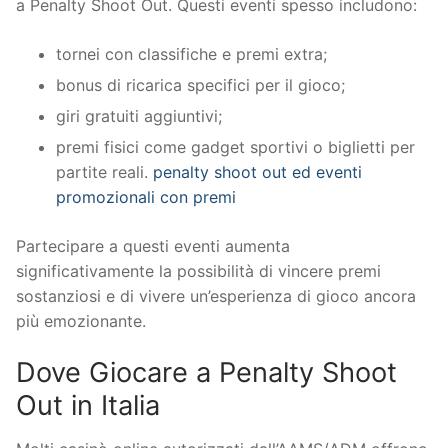
a Penalty Shoot Out. Questi eventi spesso includono:
tornei con classifiche e premi extra;
bonus di ricarica specifici per il gioco;
giri gratuiti aggiuntivi;
premi fisici come gadget sportivi o biglietti per
partite reali.
penalty shoot out ed eventi
promozionali con premi
Partecipare a questi eventi aumenta
significativamente la possibilità di vincere premi
sostanziosi e di vivere un’esperienza di gioco ancora
più emozionante.
Dove Giocare a Penalty Shoot
Out in Italia