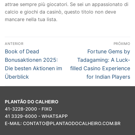
attrae sempre più giocatori. Se sei un appassionato di
calcio e giochi da casinò, questo titolo non deve
mancare nella tua lista.
Navegação
ANTERIOR
PRÓXIMO
de
Post
Próximo
Book of Dead
Fortune Gems by
anterior:
post:
Post
Bonusaktionen 2025:
Tadagaming: A Luck-
Die besten Aktionen im
filled Casino Experience
Überblick
for Indian Players
PLANTÃO DO CALHEIRO
41-3228-2000 - FIXO
41 3329-6000 - WHATSAPP
E-MAIL: CONTATO@PLANTAODOCALHEIRO.COM.BR