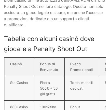
Molti casinò online autorizzati dall’AAMS/ADM offrono
Penalty Shoot Out nel loro catalogo. Questo non solo
assicura un gioco legale e sicuro, ma anche l’accesso
a promozioni dedicate e a un supporto clienti
qualificato.
Tabella con alcuni casinò dove
giocare a Penalty Shoot Out
Casinò
Bonus di
Eventi
Mo
Benvenuto
Promozionali
De
StarCasino
Fino a
Toreni mensili
Sì
500€ + 50
dedicati
giri gratis
888Casino
100% fino
Bonus
Sì