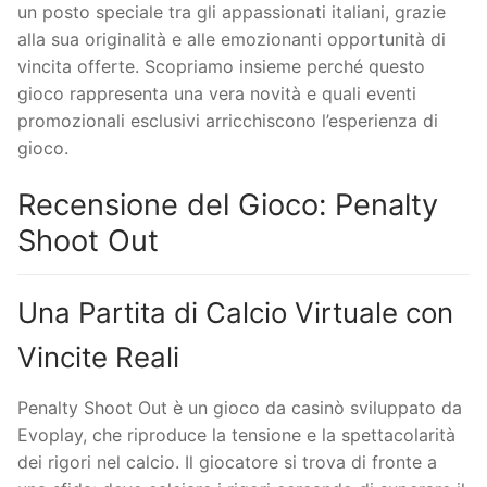
un posto speciale tra gli appassionati italiani, grazie
alla sua originalità e alle emozionanti opportunità di
vincita offerte. Scopriamo insieme perché questo
gioco rappresenta una vera novità e quali eventi
promozionali esclusivi arricchiscono l’esperienza di
gioco.
Recensione del Gioco: Penalty
Shoot Out
Una Partita di Calcio Virtuale con
Vincite Reali
Penalty Shoot Out è un gioco da casinò sviluppato da
Evoplay, che riproduce la tensione e la spettacolarità
dei rigori nel calcio. Il giocatore si trova di fronte a