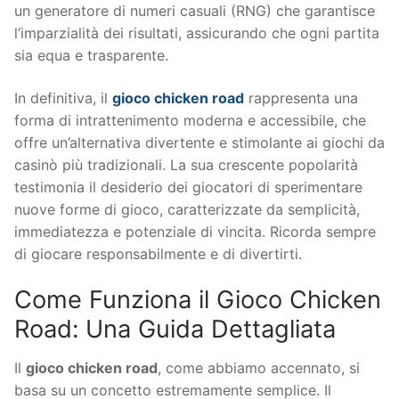
un generatore di numeri casuali (RNG) che garantisce
l’imparzialità dei risultati, assicurando che ogni partita
sia equa e trasparente.
In definitiva, il
gioco chicken road
rappresenta una
forma di intrattenimento moderna e accessibile, che
offre un’alternativa divertente e stimolante ai giochi da
casinò più tradizionali. La sua crescente popolarità
testimonia il desiderio dei giocatori di sperimentare
nuove forme di gioco, caratterizzate da semplicità,
immediatezza e potenziale di vincita. Ricorda sempre
di giocare responsabilmente e di divertirti.
Come Funziona il Gioco Chicken
Road: Una Guida Dettagliata
Il
gioco chicken road
, come abbiamo accennato, si
basa su un concetto estremamente semplice. Il