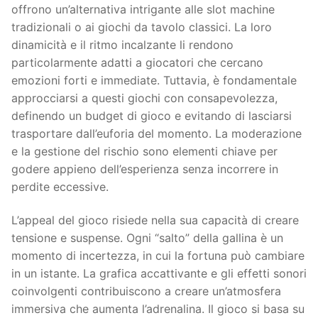
offrono un’alternativa intrigante alle slot machine
tradizionali o ai giochi da tavolo classici. La loro
dinamicità e il ritmo incalzante li rendono
particolarmente adatti a giocatori che cercano
emozioni forti e immediate. Tuttavia, è fondamentale
approcciarsi a questi giochi con consapevolezza,
definendo un budget di gioco e evitando di lasciarsi
trasportare dall’euforia del momento. La moderazione
e la gestione del rischio sono elementi chiave per
godere appieno dell’esperienza senza incorrere in
perdite eccessive.
L’appeal del gioco risiede nella sua capacità di creare
tensione e suspense. Ogni “salto” della gallina è un
momento di incertezza, in cui la fortuna può cambiare
in un istante. La grafica accattivante e gli effetti sonori
coinvolgenti contribuiscono a creare un’atmosfera
immersiva che aumenta l’adrenalina. Il gioco si basa su