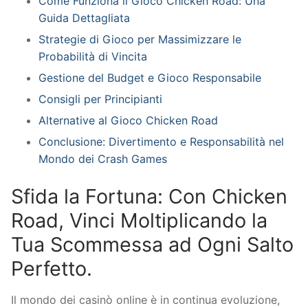
Come Funziona il Gioco Chicken Road: Una
Guida Dettagliata
Strategie di Gioco per Massimizzare le
Probabilità di Vincita
Gestione del Budget e Gioco Responsabile
Consigli per Principianti
Alternative al Gioco Chicken Road
Conclusione: Divertimento e Responsabilità nel
Mondo dei Crash Games
Sfida la Fortuna: Con Chicken
Road, Vinci Moltiplicando la
Tua Scommessa ad Ogni Salto
Perfetto.
Il mondo dei casinò online è in continua evoluzione,