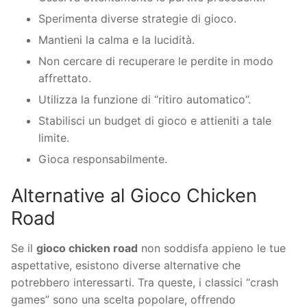
Sperimenta diverse strategie di gioco.
Mantieni la calma e la lucidità.
Non cercare di recuperare le perdite in modo
affrettato.
Utilizza la funzione di “ritiro automatico”.
Stabilisci un budget di gioco e attieniti a tale
limite.
Gioca responsabilmente.
Alternative al Gioco Chicken
Road
Se il
gioco chicken road
non soddisfa appieno le tue
aspettative, esistono diverse alternative che
potrebbero interessarti. Tra queste, i classici “crash
games” sono una scelta popolare, offrendo