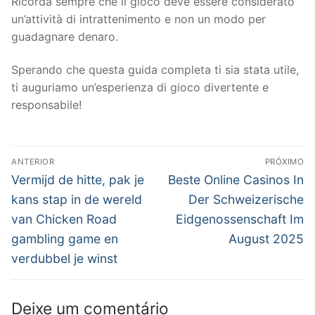
Ricorda sempre che il gioco deve essere considerato
un’attività di intrattenimento e non un modo per
guadagnare denaro.
Sperando che questa guida completa ti sia stata utile,
ti auguriamo un’esperienza di gioco divertente e
responsabile!
Navegação
ANTERIOR
PRÓXIMO
de
Post
Próximo
Vermijd de hitte, pak je
Beste Online Casinos In
anterior:
post:
Post
kans stap in de wereld
Der Schweizerische
van Chicken Road
Eidgenossenschaft Im
gambling game en
August 2025
verdubbel je winst
Deixe um comentário