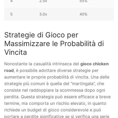
4
2.5x
55%
5
3.0x
40%
Strategie di Gioco per
Massimizzare le Probabilità di
Vincita
Nonostante la casualità intrinseca del
gioco chicken
road
, è possibile adottare diverse strategie per
aumentare le proprie probabilità di vincita. Una delle
strategie più comuni è quella del “martingala”, che
consiste nel raddoppiare la scommessa dopo ogni
perdita. Questa strategia può essere efficace a breve
termine, ma comporta un rischio elevato, in quanto
richiede un budget di gioco considerevole e può
portare a perdite significative se si verifica una serie