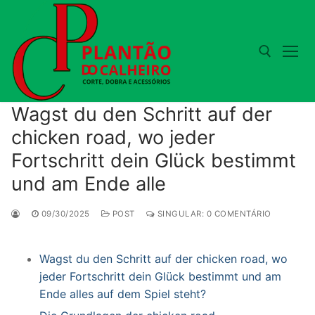
Pular
para
o
conteúdo
Pesquisar por:
Wagst du den Schritt auf der
chicken road, wo jeder
Fortschritt dein Glück bestimmt
und am Ende alle
09/30/2025
POST
SINGULAR: 0 COMENTÁRIO
Wagst du den Schritt auf der chicken road, wo
jeder Fortschritt dein Glück bestimmt und am
Ende alles auf dem Spiel steht?