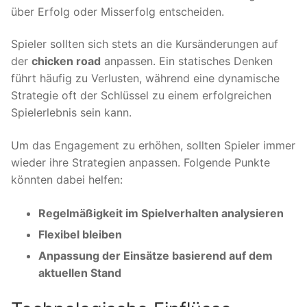
über Erfolg oder Misserfolg entscheiden.
Spieler sollten sich stets an die Kursänderungen auf
der
chicken road
anpassen. Ein statisches Denken
führt häufig zu Verlusten, während eine dynamische
Strategie oft der Schlüssel zu einem erfolgreichen
Spielerlebnis sein kann.
Um das Engagement zu erhöhen, sollten Spieler immer
wieder ihre Strategien anpassen. Folgende Punkte
könnten dabei helfen:
Regelmäßigkeit im Spielverhalten analysieren
Flexibel bleiben
Anpassung der Einsätze basierend auf dem
aktuellen Stand