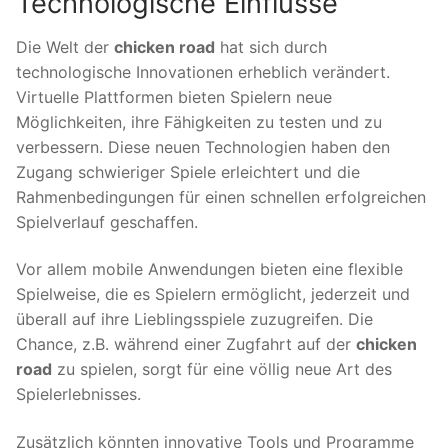
Technologische Einflüsse
Die Welt der
chicken road
hat sich durch
technologische Innovationen erheblich verändert.
Virtuelle Plattformen bieten Spielern neue
Möglichkeiten, ihre Fähigkeiten zu testen und zu
verbessern. Diese neuen Technologien haben den
Zugang schwieriger Spiele erleichtert und die
Rahmenbedingungen für einen schnellen erfolgreichen
Spielverlauf geschaffen.
Vor allem mobile Anwendungen bieten eine flexible
Spielweise, die es Spielern ermöglicht, jederzeit und
überall auf ihre Lieblingsspiele zuzugreifen. Die
Chance, z.B. während einer Zugfahrt auf der
chicken
road
zu spielen, sorgt für eine völlig neue Art des
Spielerlebnisses.
Zusätzlich könnten innovative Tools und Programme