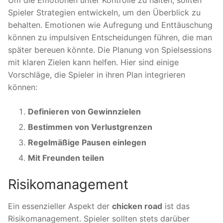
Um die Emotionen unter Kontrolle zu halten, sollten
Spieler Strategien entwickeln, um den Überblick zu
behalten. Emotionen wie Aufregung und Enttäuschung
können zu impulsiven Entscheidungen führen, die man
später bereuen könnte. Die Planung von Spielsessions
mit klaren Zielen kann helfen. Hier sind einige
Vorschläge, die Spieler in ihren Plan integrieren
können:
Definieren von Gewinnzielen
Bestimmen von Verlustgrenzen
Regelmäßige Pausen einlegen
Mit Freunden teilen
Risikomanagement
Ein essenzieller Aspekt der
chicken road
ist das
Risikomanagement. Spieler sollten stets darüber