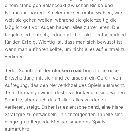
einem ständigen Balanceakt zwischen Risiko und
Belohnung basiert. Spieler müssen mutig wählen, wie
weit sie gehen wollen, während sie gleichzeitig die
Möglichkeit vor Augen haben, alles zu verlieren. Die
Regeln sind einfach, jedoch ist die Taktik entscheidend
für den Erfolg. Wichtig ist, dass man sich bewusst ist,
wann man aufhören sollte, um nicht alles auf einmal zu
verlieren.
Jeder Schritt auf der
chicken road
bringt eine neue
Entscheidung mit sich und verursacht ein Gefühl von
Aufregung, das den Nervenkitzel des Spiels ausmacht.
Je mehr man gewinnt, desto verlockender sind weitere
Schritte, aber auch das Risiko, alles wieder zu
verlieren, steigt. Daher ist es entscheidend, eine klare
Strategie zu entwickeln. In der folgenden Tabelle sind
einige grundlegende Mechanismen des Spiels
aufgeführt: